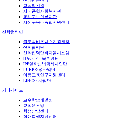
신라언론센터
교육혁신원
사직종합사회복지관
동래구노인복지관
사상구육아종합지원센터
산학협력단
글로벌비즈니스지원센터
산학협력단
산학협력단바자울시스템
HACCP교육훈련원
IPP일학습병행제사업단
I-URP조성사업단
아동교육연구지원센터
LINC3.0사업단
기타사이트
교수학습개발센터
교직원초빙
학생상담센터
장애학생지원센터