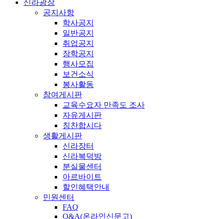
신라광장
공지사항
학사공지
일반공지
취업공지
장학공지
행사모집
보건소식
봉사활동
참여게시판
교육수요자 만족도 조사
자유게시판
칭찬합시다
생활게시판
신라장터
신라복덕방
분실물센터
아르바이트
할인혜택안내
민원센터
FAQ
Q&A(온라인신문고)