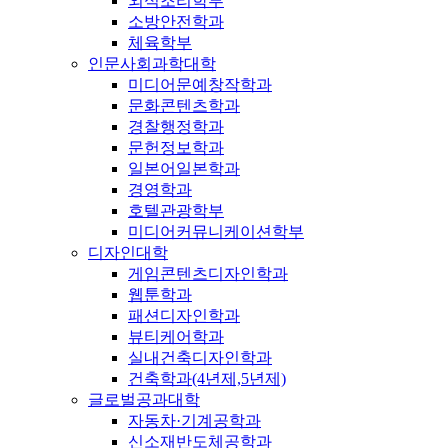
외식조리학부
소방안전학과
체육학부
인문사회과학대학
미디어문예창작학과
문화콘텐츠학과
경찰행정학과
문헌정보학과
일본어일본학과
경영학과
호텔관광학부
미디어커뮤니케이션학부
디자인대학
게임콘텐츠디자인학과
웹툰학과
패션디자인학과
뷰티케어학과
실내건축디자인학과
건축학과(4년제,5년제)
글로벌공과대학
자동차·기계공학과
신소재반도체공학과