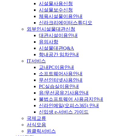
시설물사용신청
시설물보수신청
체육시설물이용안내
신라크리에이터스튜디오
외부인시설물대관신청
대관시설이용안내
유의사항
시설물대관Q&A
학내공간 임차안내
IT서비스
교내PC이용안내
소프트웨어사용안내
무선인터넷사용안내
PC실습실이용안내
유/무선공유기사용안내
불법소프트웨어 사용금지안내
신라인메일(오피스365) 안내
신입생 e-서비스 가이드
국제교류
서식모음
원클릭서비스