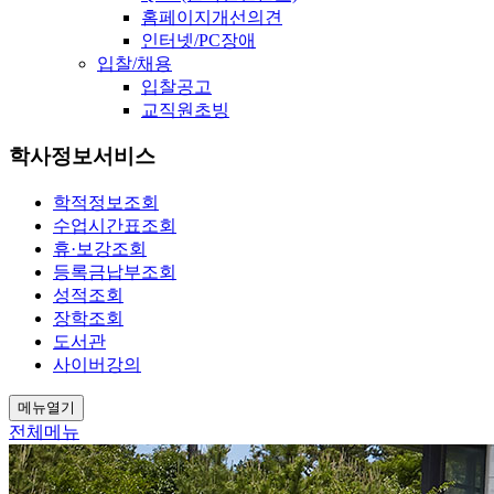
홈페이지개선의견
인터넷/PC장애
입찰/채용
입찰공고
교직원초빙
학사정보서비스
학적정보조회
수업시간표조회
휴·보강조회
등록금납부조회
성적조회
장학조회
도서관
사이버강의
메뉴열기
전체메뉴