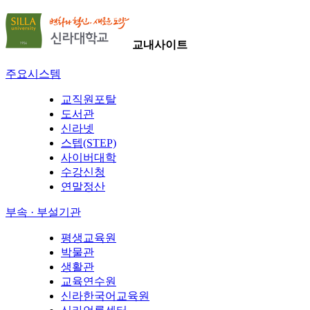
교내사이트
주요시스템
교직원포탈
도서관
신라넷
스텝(STEP)
사이버대학
수강신청
연말정산
부속 · 부설기관
평생교육원
박물관
생활관
교육연수원
신라한국어교육원