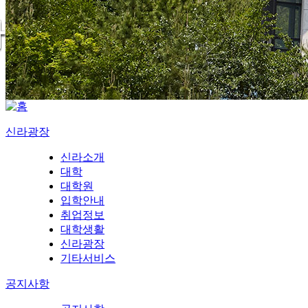
신라광장
신라소개
대학
대학원
입학안내
취업정보
대학생활
신라광장
기타서비스
공지사항