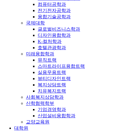
컴퓨터공학과
전기전자공학과
융합기술공학과
국제대학
글로벌비즈니스학과
디자인융합학과
K-컬처학과
호텔관광학과
미래융합학과
뮤직트랙
스마트라이프융합트랙
실용무용트랙
뷰티디자인트랙
복지상담트랙
치유복지트랙
사회복지상담학과
산학협력학부
기업경영학과
산업설비융합학과
교양교육원
대학원