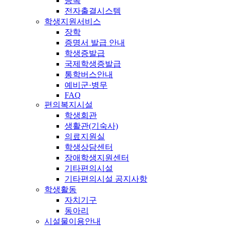
등록
전자출결시스템
학생지원서비스
장학
증명서 발급 안내
학생증발급
국제학생증발급
통학버스안내
예비군·병무
FAQ
편의복지시설
학생회관
생활관(기숙사)
의료지원실
학생상담센터
장애학생지원센터
기타편의시설
기타편의시설 공지사항
학생활동
자치기구
동아리
시설물이용안내