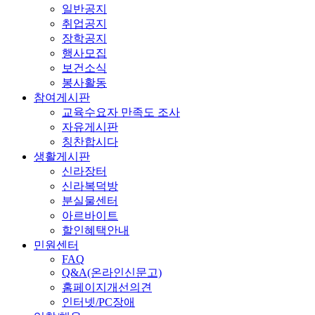
일반공지
취업공지
장학공지
행사모집
보건소식
봉사활동
참여게시판
교육수요자 만족도 조사
자유게시판
칭찬합시다
생활게시판
신라장터
신라복덕방
분실물센터
아르바이트
할인혜택안내
민원센터
FAQ
Q&A(온라인신문고)
홈페이지개선의견
인터넷/PC장애