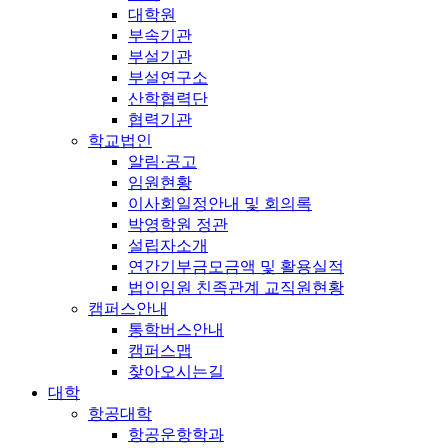
대학원
부속기관
부설기관
부설연구소
산학협력단
협력기관
학교법인
알림·공고
임원현황
이사회일정안내 및 회의록
박영학원 정관
설립자소개
연간기부금모금액 및 활용실적
법인임원 친족관계 교직원현황
캠퍼스안내
통학버스안내
캠퍼스맵
찾아오시는길
대학
항공대학
항공운항학과