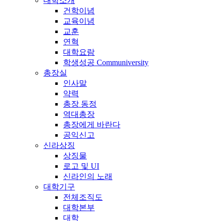
대학소개
건학이념
교육이념
교훈
연혁
대학요람
학생성공 Communiversity
총장실
인사말
약력
총장 동정
역대총장
총장에게 바란다
공익신고
신라상징
상징물
로고 및 UI
신라인의 노래
대학기구
전체조직도
대학본부
대학