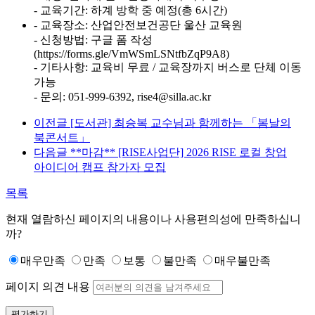
- 교육기간: 하계 방학 중 예정(총 6시간)
- 교육장소: 산업안전보건공단 울산 교육원
- 신청방법: 구글 폼 작성
(https://forms.gle/VmWSmLSNtfbZqP9A8)
- 기타사항: 교육비 무료 / 교육장까지 버스로 단체 이동
가능
- 문의: 051-999-6392, rise4@silla.ac.kr
이전글
[도서관] 최승복 교수님과 함께하는 「봄날의
북콘서트」
다음글
**마감** [RISE사업단] 2026 RISE 로컬 창업
아이디어 캠프 참가자 모집
목록
현재 열람하신 페이지의 내용이나 사용편의성에 만족하십니
까?
매우만족
만족
보통
불만족
매우불만족
페이지 의견 내용
평가하기