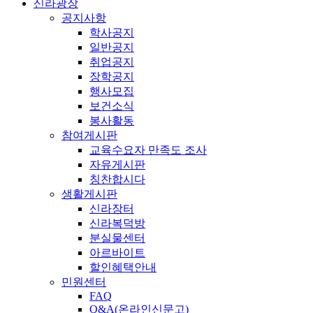
신라광장
공지사항
학사공지
일반공지
취업공지
장학공지
행사모집
보건소식
봉사활동
참여게시판
교육수요자 만족도 조사
자유게시판
칭찬합시다
생활게시판
신라장터
신라복덕방
분실물센터
아르바이트
할인혜택안내
민원센터
FAQ
Q&A(온라인신문고)