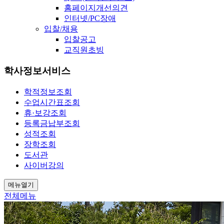
홈페이지개선의견
인터넷/PC장애
입찰/채용
입찰공고
교직원초빙
학사정보서비스
학적정보조회
수업시간표조회
휴·보강조회
등록금납부조회
성적조회
장학조회
도서관
사이버강의
메뉴열기
전체메뉴