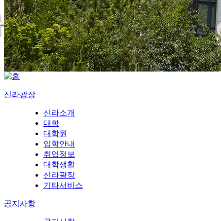
신라광장
신라소개
대학
대학원
입학안내
취업정보
대학생활
신라광장
기타서비스
공지사항