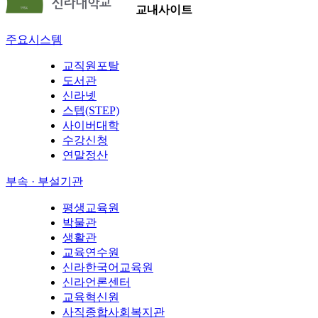
교내사이트
주요시스템
교직원포탈
도서관
신라넷
스텝(STEP)
사이버대학
수강신청
연말정산
부속 · 부설기관
평생교육원
박물관
생활관
교육연수원
신라한국어교육원
신라언론센터
교육혁신원
사직종합사회복지관