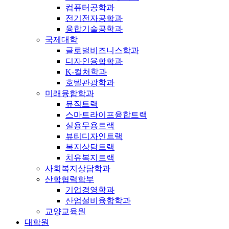
컴퓨터공학과
전기전자공학과
융합기술공학과
국제대학
글로벌비즈니스학과
디자인융합학과
K-컬처학과
호텔관광학과
미래융합학과
뮤직트랙
스마트라이프융합트랙
실용무용트랙
뷰티디자인트랙
복지상담트랙
치유복지트랙
사회복지상담학과
산학협력학부
기업경영학과
산업설비융합학과
교양교육원
대학원