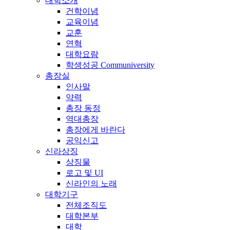
대학소개
건학이념
교육이념
교훈
연혁
대학요람
학생성공 Communiversity
총장실
인사말
약력
총장 동정
역대총장
총장에게 바란다
공익신고
신라상징
상징물
로고 및 UI
신라인의 노래
대학기구
전체조직도
대학본부
대학