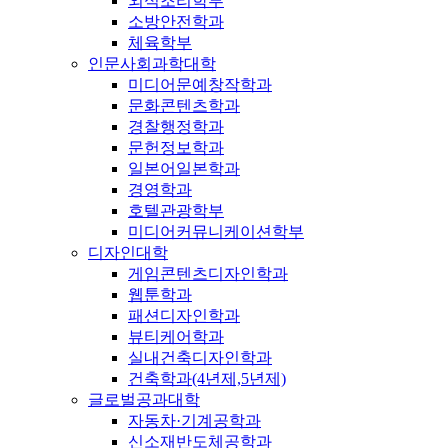
외식조리학부
소방안전학과
체육학부
인문사회과학대학
미디어문예창작학과
문화콘텐츠학과
경찰행정학과
문헌정보학과
일본어일본학과
경영학과
호텔관광학부
미디어커뮤니케이션학부
디자인대학
게임콘텐츠디자인학과
웹툰학과
패션디자인학과
뷰티케어학과
실내건축디자인학과
건축학과(4년제,5년제)
글로벌공과대학
자동차·기계공학과
신소재반도체공학과