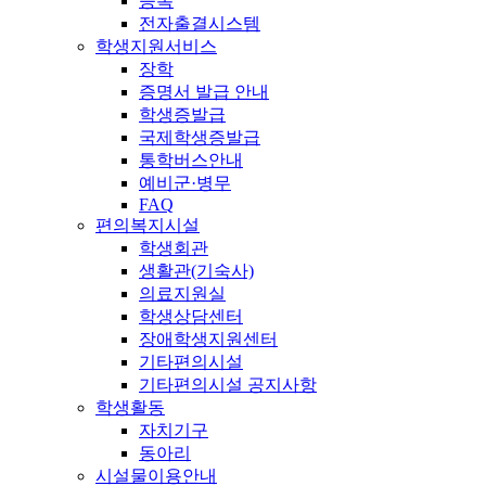
등록
전자출결시스템
학생지원서비스
장학
증명서 발급 안내
학생증발급
국제학생증발급
통학버스안내
예비군·병무
FAQ
편의복지시설
학생회관
생활관(기숙사)
의료지원실
학생상담센터
장애학생지원센터
기타편의시설
기타편의시설 공지사항
학생활동
자치기구
동아리
시설물이용안내