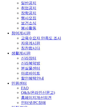
일반공지
취업공지
장학공지
행사모집
보건소식
봉사활동
참여게시판
교육수요자 만족도 조사
자유게시판
칭찬합시다
생활게시판
신라장터
신라복덕방
분실물센터
아르바이트
할인혜택안내
민원센터
FAQ
Q&A(온라인신문고)
홈페이지개선의견
인터넷/PC장애