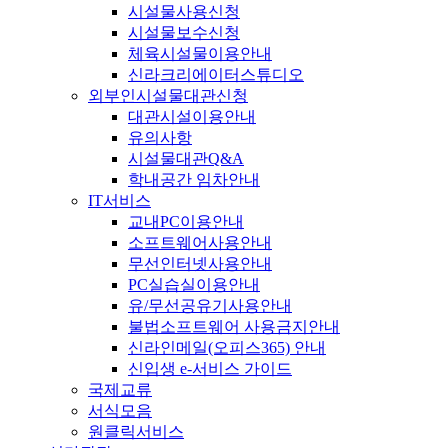
시설물사용신청
시설물보수신청
체육시설물이용안내
신라크리에이터스튜디오
외부인시설물대관신청
대관시설이용안내
유의사항
시설물대관Q&A
학내공간 임차안내
IT서비스
교내PC이용안내
소프트웨어사용안내
무선인터넷사용안내
PC실습실이용안내
유/무선공유기사용안내
불법소프트웨어 사용금지안내
신라인메일(오피스365) 안내
신입생 e-서비스 가이드
국제교류
서식모음
원클릭서비스