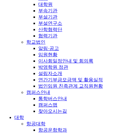
대학원
부속기관
부설기관
부설연구소
산학협력단
협력기관
학교법인
알림·공고
임원현황
이사회일정안내 및 회의록
박영학원 정관
설립자소개
연간기부금모금액 및 활용실적
법인임원 친족관계 교직원현황
캠퍼스안내
통학버스안내
캠퍼스맵
찾아오시는길
대학
항공대학
항공운항학과