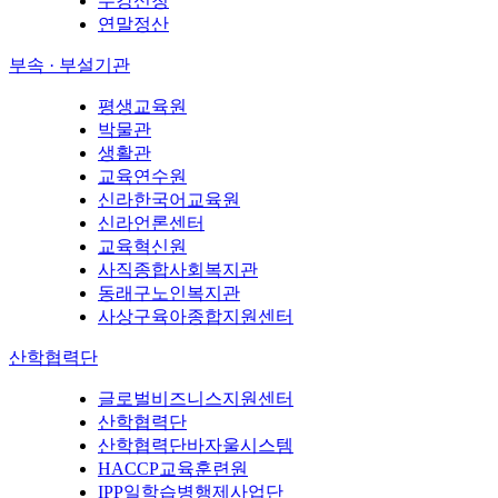
수강신청
연말정산
부속 · 부설기관
평생교육원
박물관
생활관
교육연수원
신라한국어교육원
신라언론센터
교육혁신원
사직종합사회복지관
동래구노인복지관
사상구육아종합지원센터
산학협력단
글로벌비즈니스지원센터
산학협력단
산학협력단바자울시스템
HACCP교육훈련원
IPP일학습병행제사업단