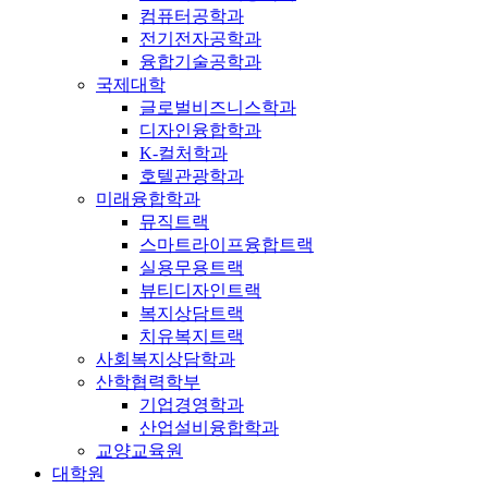
컴퓨터공학과
전기전자공학과
융합기술공학과
국제대학
글로벌비즈니스학과
디자인융합학과
K-컬처학과
호텔관광학과
미래융합학과
뮤직트랙
스마트라이프융합트랙
실용무용트랙
뷰티디자인트랙
복지상담트랙
치유복지트랙
사회복지상담학과
산학협력학부
기업경영학과
산업설비융합학과
교양교육원
대학원