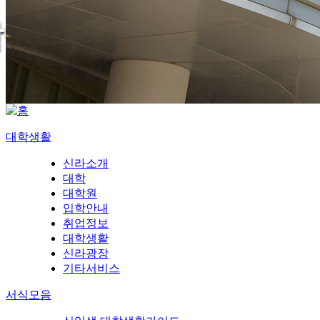
대학생활
신라소개
대학
대학원
입학안내
취업정보
대학생활
신라광장
기타서비스
서식모음