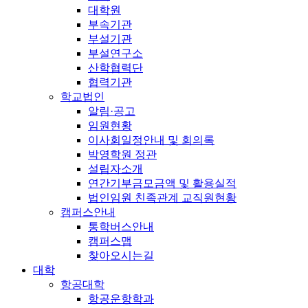
대학원
부속기관
부설기관
부설연구소
산학협력단
협력기관
학교법인
알림·공고
임원현황
이사회일정안내 및 회의록
박영학원 정관
설립자소개
연간기부금모금액 및 활용실적
법인임원 친족관계 교직원현황
캠퍼스안내
통학버스안내
캠퍼스맵
찾아오시는길
대학
항공대학
항공운항학과