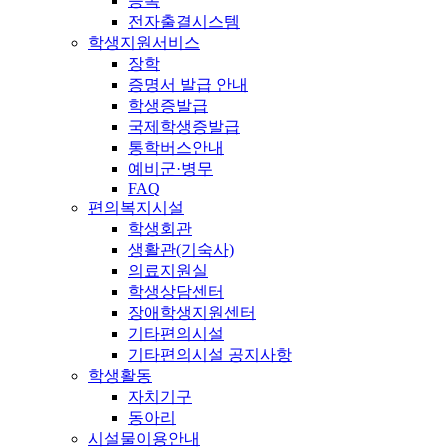
등록
전자출결시스템
학생지원서비스
장학
증명서 발급 안내
학생증발급
국제학생증발급
통학버스안내
예비군·병무
FAQ
편의복지시설
학생회관
생활관(기숙사)
의료지원실
학생상담센터
장애학생지원센터
기타편의시설
기타편의시설 공지사항
학생활동
자치기구
동아리
시설물이용안내