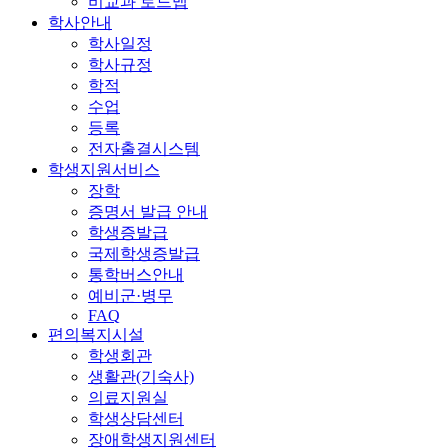
비교과 로드맵
학사안내
학사일정
학사규정
학적
수업
등록
전자출결시스템
학생지원서비스
장학
증명서 발급 안내
학생증발급
국제학생증발급
통학버스안내
예비군·병무
FAQ
편의복지시설
학생회관
생활관(기숙사)
의료지원실
학생상담센터
장애학생지원센터