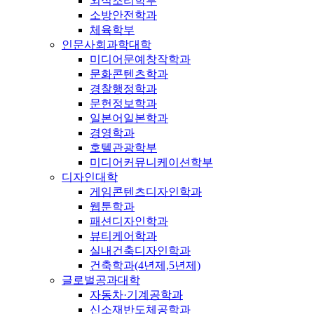
외식조리학부
소방안전학과
체육학부
인문사회과학대학
미디어문예창작학과
문화콘텐츠학과
경찰행정학과
문헌정보학과
일본어일본학과
경영학과
호텔관광학부
미디어커뮤니케이션학부
디자인대학
게임콘텐츠디자인학과
웹툰학과
패션디자인학과
뷰티케어학과
실내건축디자인학과
건축학과(4년제,5년제)
글로벌공과대학
자동차·기계공학과
신소재반도체공학과