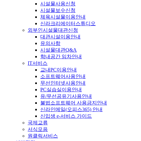
시설물사용신청
시설물보수신청
체육시설물이용안내
신라크리에이터스튜디오
외부인시설물대관신청
대관시설이용안내
유의사항
시설물대관Q&A
학내공간 임차안내
IT서비스
교내PC이용안내
소프트웨어사용안내
무선인터넷사용안내
PC실습실이용안내
유/무선공유기사용안내
불법소프트웨어 사용금지안내
신라인메일(오피스365) 안내
신입생 e-서비스 가이드
국제교류
서식모음
원클릭서비스