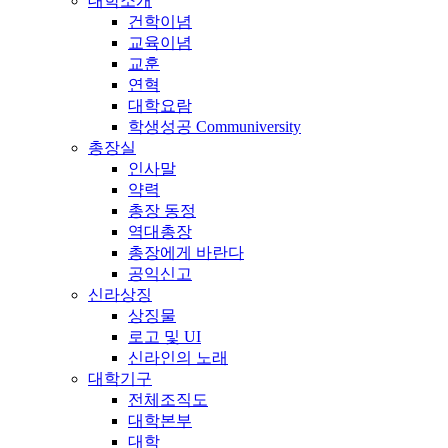
대학소개
건학이념
교육이념
교훈
연혁
대학요람
학생성공 Communiversity
총장실
인사말
약력
총장 동정
역대총장
총장에게 바란다
공익신고
신라상징
상징물
로고 및 UI
신라인의 노래
대학기구
전체조직도
대학본부
대학