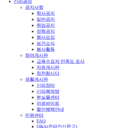
신라광장
공지사항
학사공지
일반공지
취업공지
장학공지
행사모집
보건소식
봉사활동
참여게시판
교육수요자 만족도 조사
자유게시판
칭찬합시다
생활게시판
신라장터
신라복덕방
분실물센터
아르바이트
할인혜택안내
민원센터
FAQ
Q&A(온라인신문고)