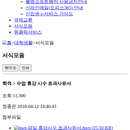
불법소프트웨어 사용금지안내
신라인메일(오피스365) 안내
신입생 e-서비스 가이드
국제교류
서식모음
원클릭서비스
>
대학생활
>
서식모음
서식모음
북마크
인쇄
학적 > 수업
휴강 시수 초과사유서
조회
11,300
정종은
2018-04-12 14:46:43
첨부파일
휴강시수 초과사유서.hwp (25.50 KB)