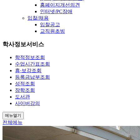
홈페이지개선의견
인터넷/PC장애
입찰/채용
입찰공고
교직원초빙
학사정보서비스
학적정보조회
수업시간표조회
휴·보강조회
등록금납부조회
성적조회
장학조회
도서관
사이버강의
메뉴열기
전체메뉴