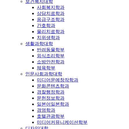
보건복지대학
사회복지학과
상담치료학과
응급구조학과
간호학과
물리치료학과
치위생학과
생활과학대학
반려동물학부
외식조리학부
소방안전학과
체육학부
인문사회과학대학
미디어문예창작학과
문화콘텐츠학과
경찰행정학과
문헌정보학과
일본어일본학과
경영학과
호텔관광학부
미디어커뮤니케이션학부
디자인대학