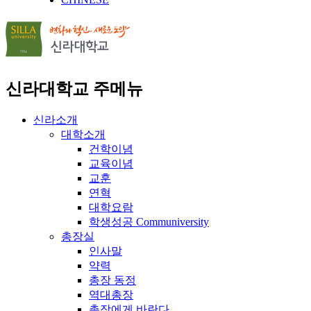
신라대학교 주메뉴
신라소개
대학소개
건학이념
교육이념
교훈
연혁
대학요람
학생성공 Communiversity
총장실
인사말
약력
총장 동정
역대총장
총장에게 바란다