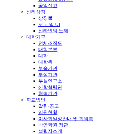
공익신고
신라상징
상징물
로고 및 UI
신라인의 노래
대학기구
전체조직도
대학본부
대학
대학원
부속기관
부설기관
부설연구소
산학협력단
협력기관
학교법인
알림·공고
임원현황
이사회일정안내 및 회의록
박영학원 정관
설립자소개