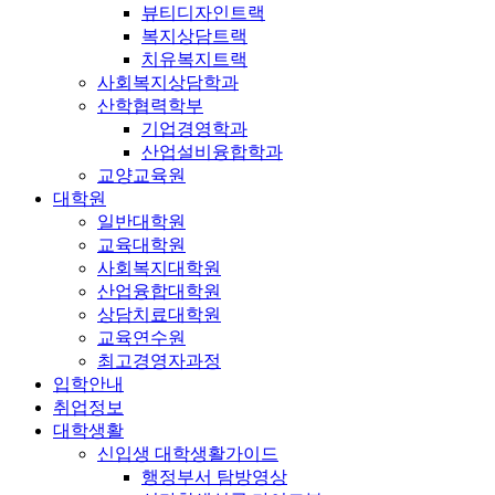
뷰티디자인트랙
복지상담트랙
치유복지트랙
사회복지상담학과
산학협력학부
기업경영학과
산업설비융합학과
교양교육원
대학원
일반대학원
교육대학원
사회복지대학원
산업융합대학원
상담치료대학원
교육연수원
최고경영자과정
입학안내
취업정보
대학생활
신입생 대학생활가이드
행정부서 탐방영상