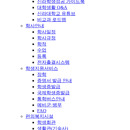
신라학생성공 가이드북
대학생활 Q&A
신라대학교 유튜브
비교과 로드맵
학사안내
학사일정
학사규정
학적
수업
등록
전자출결시스템
학생지원서비스
장학
증명서 발급 안내
학생증발급
국제학생증발급
통학버스안내
예비군·병무
FAQ
편의복지시설
학생회관
생활관(기숙사)