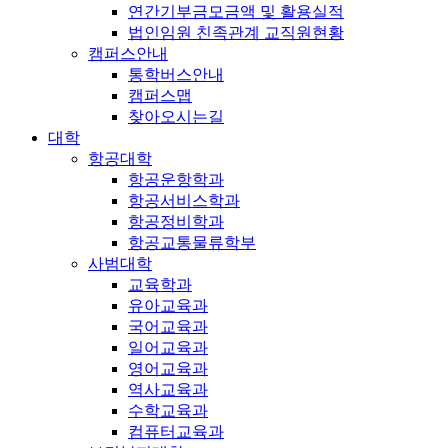
연간기부금모금액 및 활용실적
법인임원 친족관계 교직원현황
캠퍼스안내
통학버스안내
캠퍼스맵
찾아오시는길
대학
항공대학
항공운항학과
항공서비스학과
항공정비학과
항공교통물류학부
사범대학
교육학과
유아교육과
국어교육과
일어교육과
영어교육과
역사교육과
수학교육과
컴퓨터교육과