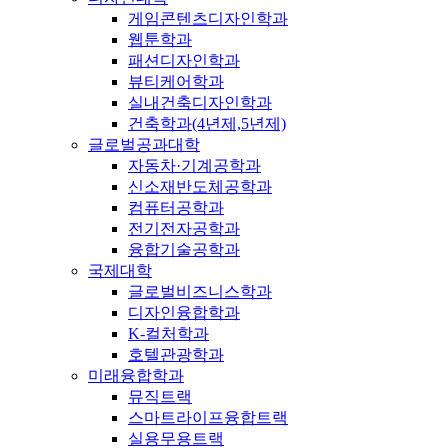
게임콘텐츠디자인학과
웹툰학과
패션디자인학과
뷰티케어학과
실내건축디자인학과
건축학과(4년제,5년제)
글로벌공과대학
자동차·기계공학과
신소재반도체공학과
컴퓨터공학과
전기전자공학과
융합기술공학과
국제대학
글로벌비즈니스학과
디자인융합학과
K-컬처학과
호텔관광학과
미래융합학과
뮤직트랙
스마트라이프융합트랙
실용무용트랙