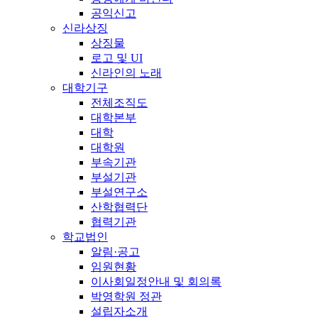
공익신고
신라상징
상징물
로고 및 UI
신라인의 노래
대학기구
전체조직도
대학본부
대학
대학원
부속기관
부설기관
부설연구소
산학협력단
협력기관
학교법인
알림·공고
임원현황
이사회일정안내 및 회의록
박영학원 정관
설립자소개