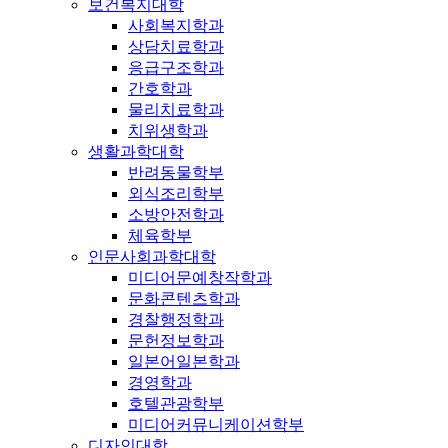
보건복지대학
사회복지학과
상담치료학과
응급구조학과
간호학과
물리치료학과
치위생학과
생활과학대학
반려동물학부
외식조리학부
소방안전학과
체육학부
인문사회과학대학
미디어문예창작학과
문화콘텐츠학과
경찰행정학과
문헌정보학과
일본어일본학과
경영학과
호텔관광학부
미디어커뮤니케이션학부
디자인대학