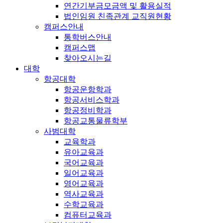
연간기부금모금액 및 활용실적
법인임원 친족관계 교직원현황
캠퍼스안내
통학버스안내
캠퍼스맵
찾아오시는길
대학
항공대학
항공운항학과
항공서비스학과
항공정비학과
항공교통물류학부
사범대학
교육학과
유아교육과
국어교육과
일어교육과
영어교육과
역사교육과
수학교육과
컴퓨터교육과