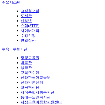
주요시스템
교직원포탈
도서관
신라넷
스텝(STEP)
사이버대학
수강신청
연말정산
부속 · 부설기관
평생교육원
박물관
생활관
교육연수원
신라한국어교육원
신라언론센터
교육혁신원
사직종합사회복지관
동래구노인복지관
사상구육아종합지원센터