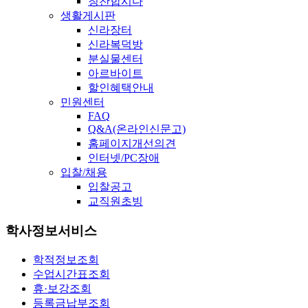
칭찬합시다
생활게시판
신라장터
신라복덕방
분실물센터
아르바이트
할인혜택안내
민원센터
FAQ
Q&A(온라인신문고)
홈페이지개선의견
인터넷/PC장애
입찰/채용
입찰공고
교직원초빙
학사정보서비스
학적정보조회
수업시간표조회
휴·보강조회
등록금납부조회