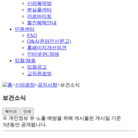
신라복덕방
분실물센터
아르바이트
할인혜택안내
민원센터
FAQ
Q&A(온라인신문고)
홈페이지개선의견
인터넷/PC장애
입찰/채용
입찰공고
교직원초빙
>
신라광장
>
공지사항
>
보건소식
보건소식
북마크
인쇄
※ 개인정보 유·노출 예방을 위해 게시물은 게시일 기준
3년동안 공개됩니다.