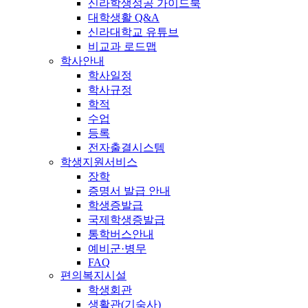
신라학생성공 가이드북
대학생활 Q&A
신라대학교 유튜브
비교과 로드맵
학사안내
학사일정
학사규정
학적
수업
등록
전자출결시스템
학생지원서비스
장학
증명서 발급 안내
학생증발급
국제학생증발급
통학버스안내
예비군·병무
FAQ
편의복지시설
학생회관
생활관(기숙사)