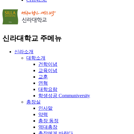
신라대학교 주메뉴
신라소개
대학소개
건학이념
교육이념
교훈
연혁
대학요람
학생성공 Communiversity
총장실
인사말
약력
총장 동정
역대총장
총장에게 바란다