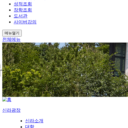
성적조회
장학조회
도서관
사이버강의
메뉴열기
전체메뉴
신라광장
신라소개
대학