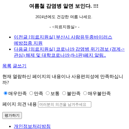
여름철 감염병 알면 보인다. !!!
2024년에도 건강한 여름 나세요.
- <의료지원실> -
이전글
[의료지원실] 부산시 사람유두종바이러스
예방접종 지원
다음글
[의료지원실] 코로나19 감염병 위기경보 (경계->
관심) 해제 및 대학코로나19 (9-1판)폐지 알림..
목록
글쓰기
현재 열람하신 페이지의 내용이나 사용편의성에 만족하십니
까?
매우만족
만족
보통
불만족
매우불만족
페이지 의견 내용
평가하기
개인정보처리방침