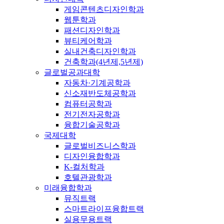
게임콘텐츠디자인학과
웹툰학과
패션디자인학과
뷰티케어학과
실내건축디자인학과
건축학과(4년제,5년제)
글로벌공과대학
자동차·기계공학과
신소재반도체공학과
컴퓨터공학과
전기전자공학과
융합기술공학과
국제대학
글로벌비즈니스학과
디자인융합학과
K-컬처학과
호텔관광학과
미래융합학과
뮤직트랙
스마트라이프융합트랙
실용무용트랙