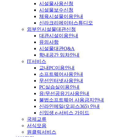
시설물사용신청
시설물보수신청
체육시설물이용안내
신라크리에이터스튜디오
외부인시설물대관신청
대관시설이용안내
유의사항
시설물대관Q&A
학내공간 임차안내
IT서비스
교내PC이용안내
소프트웨어사용안내
무선인터넷사용안내
PC실습실이용안내
유/무선공유기사용안내
불법소프트웨어 사용금지안내
신라인메일(오피스365) 안내
신입생 e-서비스 가이드
국제교류
서식모음
원클릭서비스