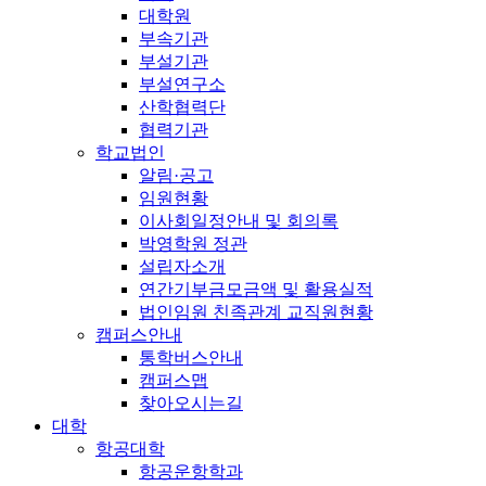
대학원
부속기관
부설기관
부설연구소
산학협력단
협력기관
학교법인
알림·공고
임원현황
이사회일정안내 및 회의록
박영학원 정관
설립자소개
연간기부금모금액 및 활용실적
법인임원 친족관계 교직원현황
캠퍼스안내
통학버스안내
캠퍼스맵
찾아오시는길
대학
항공대학
항공운항학과