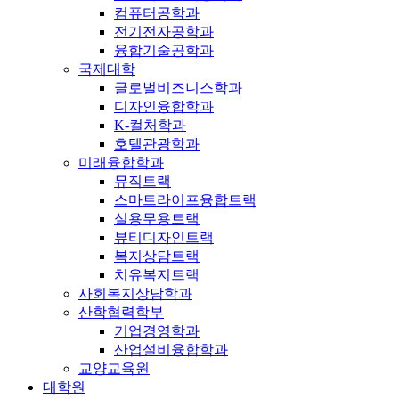
컴퓨터공학과
전기전자공학과
융합기술공학과
국제대학
글로벌비즈니스학과
디자인융합학과
K-컬처학과
호텔관광학과
미래융합학과
뮤직트랙
스마트라이프융합트랙
실용무용트랙
뷰티디자인트랙
복지상담트랙
치유복지트랙
사회복지상담학과
산학협력학부
기업경영학과
산업설비융합학과
교양교육원
대학원