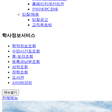
홈페이지개선의견
인터넷/PC장애
입찰/채용
입찰공고
교직원초빙
학사정보서비스
학적정보조회
수업시간표조회
휴·보강조회
등록금납부조회
성적조회
장학조회
도서관
사이버강의
메뉴열기
전체메뉴