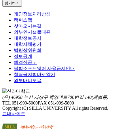
평가하기
개인정보처리방침
캠퍼스맵
찾아오시는길
외부인시설물대관
대학정보공시
대학자체평가
법령상위원회
정보공개
예결산공고
불법소프트웨어 사용금지안내
청탁금지법바로알기
외부배너모음
(우) 46958 부산 사상구 백양대로700번길 140(괘법동)
TEL 051-999-5000
FAX 051-999-5800
Copyright (C) SILLA UNIVERSITY All rights Reserved.
교내사이트