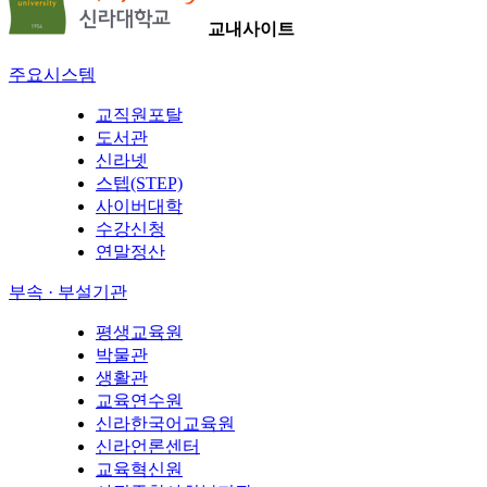
교내사이트
주요시스템
교직원포탈
도서관
신라넷
스텝(STEP)
사이버대학
수강신청
연말정산
부속 · 부설기관
평생교육원
박물관
생활관
교육연수원
신라한국어교육원
신라언론센터
교육혁신원