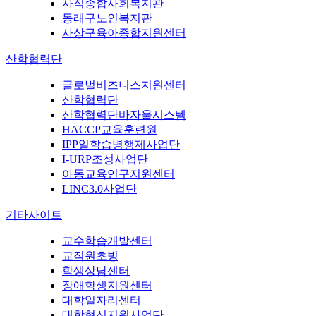
사직종합사회복지관
동래구노인복지관
사상구육아종합지원센터
산학협력단
글로벌비즈니스지원센터
산학협력단
산학협력단바자울시스템
HACCP교육훈련원
IPP일학습병행제사업단
I-URP조성사업단
아동교육연구지원센터
LINC3.0사업단
기타사이트
교수학습개발센터
교직원초빙
학생상담센터
장애학생지원센터
대학일자리센터
대학혁신지원사업단