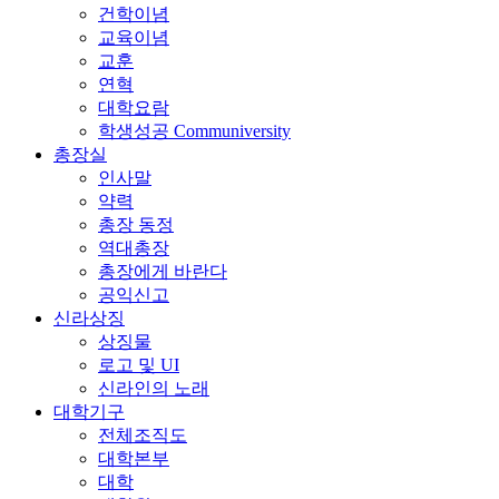
건학이념
교육이념
교훈
연혁
대학요람
학생성공 Communiversity
총장실
인사말
약력
총장 동정
역대총장
총장에게 바란다
공익신고
신라상징
상징물
로고 및 UI
신라인의 노래
대학기구
전체조직도
대학본부
대학