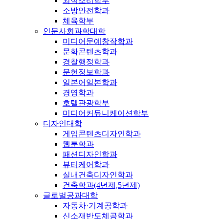
외식조리학부
소방안전학과
체육학부
인문사회과학대학
미디어문예창작학과
문화콘텐츠학과
경찰행정학과
문헌정보학과
일본어일본학과
경영학과
호텔관광학부
미디어커뮤니케이션학부
디자인대학
게임콘텐츠디자인학과
웹툰학과
패션디자인학과
뷰티케어학과
실내건축디자인학과
건축학과(4년제,5년제)
글로벌공과대학
자동차·기계공학과
신소재반도체공학과