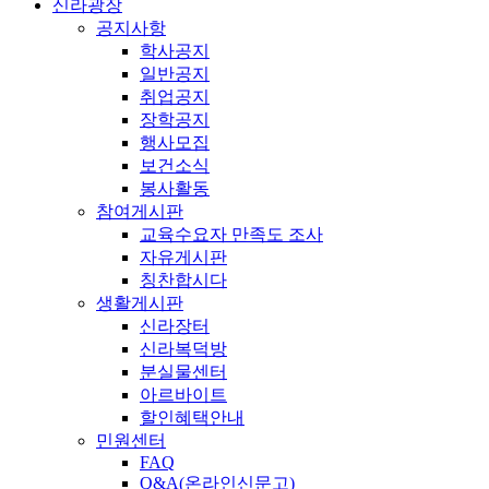
신라광장
공지사항
학사공지
일반공지
취업공지
장학공지
행사모집
보건소식
봉사활동
참여게시판
교육수요자 만족도 조사
자유게시판
칭찬합시다
생활게시판
신라장터
신라복덕방
분실물센터
아르바이트
할인혜택안내
민원센터
FAQ
Q&A(온라인신문고)