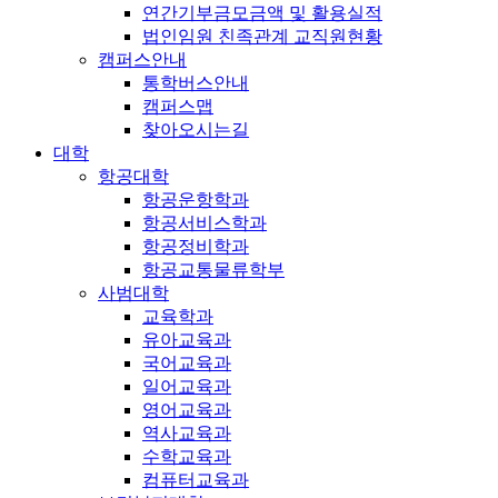
연간기부금모금액 및 활용실적
법인임원 친족관계 교직원현황
캠퍼스안내
통학버스안내
캠퍼스맵
찾아오시는길
대학
항공대학
항공운항학과
항공서비스학과
항공정비학과
항공교통물류학부
사범대학
교육학과
유아교육과
국어교육과
일어교육과
영어교육과
역사교육과
수학교육과
컴퓨터교육과