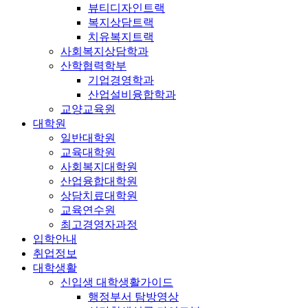
뷰티디자인트랙
복지상담트랙
치유복지트랙
사회복지상담학과
산학협력학부
기업경영학과
산업설비융합학과
교양교육원
대학원
일반대학원
교육대학원
사회복지대학원
산업융합대학원
상담치료대학원
교육연수원
최고경영자과정
입학안내
취업정보
대학생활
신입생 대학생활가이드
행정부서 탐방영상