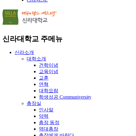
신라대학교 주메뉴
신라소개
대학소개
건학이념
교육이념
교훈
연혁
대학요람
학생성공 Communiversity
총장실
인사말
약력
총장 동정
역대총장
총장에게 바란다