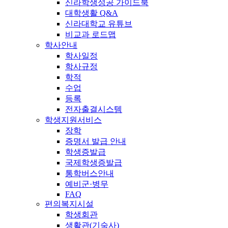
신라학생성공 가이드북
대학생활 Q&A
신라대학교 유튜브
비교과 로드맵
학사안내
학사일정
학사규정
학적
수업
등록
전자출결시스템
학생지원서비스
장학
증명서 발급 안내
학생증발급
국제학생증발급
통학버스안내
예비군·병무
FAQ
편의복지시설
학생회관
생활관(기숙사)