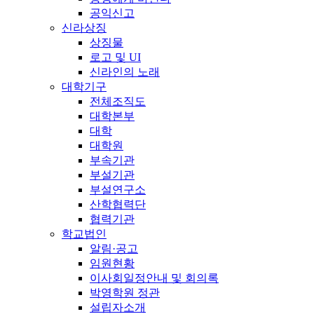
공익신고
신라상징
상징물
로고 및 UI
신라인의 노래
대학기구
전체조직도
대학본부
대학
대학원
부속기관
부설기관
부설연구소
산학협력단
협력기관
학교법인
알림·공고
임원현황
이사회일정안내 및 회의록
박영학원 정관
설립자소개