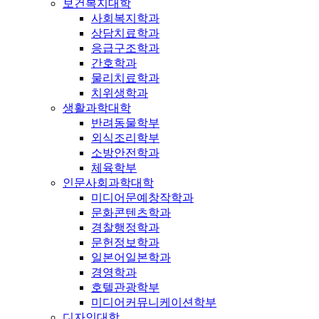
보건복지대학
사회복지학과
상담치료학과
응급구조학과
간호학과
물리치료학과
치위생학과
생활과학대학
반려동물학부
외식조리학부
소방안전학과
체육학부
인문사회과학대학
미디어문예창작학과
문화콘텐츠학과
경찰행정학과
문헌정보학과
일본어일본학과
경영학과
호텔관광학부
미디어커뮤니케이션학부
디자인대학