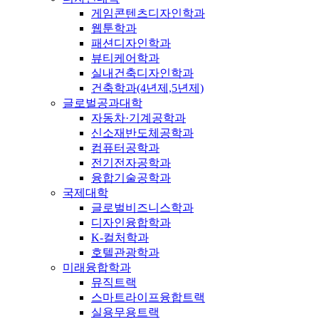
게임콘텐츠디자인학과
웹툰학과
패션디자인학과
뷰티케어학과
실내건축디자인학과
건축학과(4년제,5년제)
글로벌공과대학
자동차·기계공학과
신소재반도체공학과
컴퓨터공학과
전기전자공학과
융합기술공학과
국제대학
글로벌비즈니스학과
디자인융합학과
K-컬처학과
호텔관광학과
미래융합학과
뮤직트랙
스마트라이프융합트랙
실용무용트랙