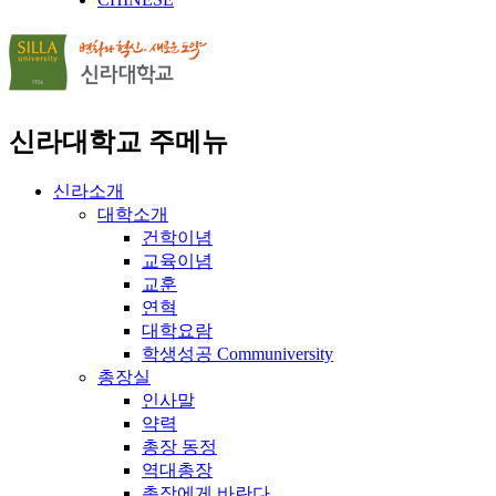
신라대학교 주메뉴
신라소개
대학소개
건학이념
교육이념
교훈
연혁
대학요람
학생성공 Communiversity
총장실
인사말
약력
총장 동정
역대총장
총장에게 바란다