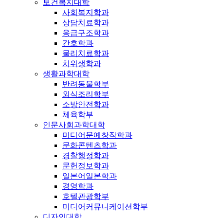
보건복지대학
사회복지학과
상담치료학과
응급구조학과
간호학과
물리치료학과
치위생학과
생활과학대학
반려동물학부
외식조리학부
소방안전학과
체육학부
인문사회과학대학
미디어문예창작학과
문화콘텐츠학과
경찰행정학과
문헌정보학과
일본어일본학과
경영학과
호텔관광학부
미디어커뮤니케이션학부
디자인대학