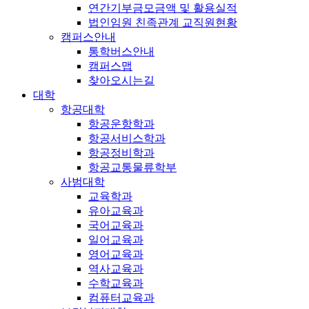
연간기부금모금액 및 활용실적
법인임원 친족관계 교직원현황
캠퍼스안내
통학버스안내
캠퍼스맵
찾아오시는길
대학
항공대학
항공운항학과
항공서비스학과
항공정비학과
항공교통물류학부
사범대학
교육학과
유아교육과
국어교육과
일어교육과
영어교육과
역사교육과
수학교육과
컴퓨터교육과