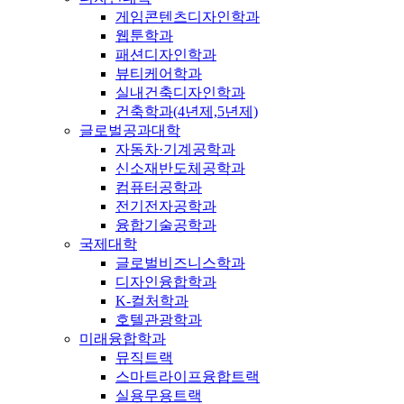
게임콘텐츠디자인학과
웹툰학과
패션디자인학과
뷰티케어학과
실내건축디자인학과
건축학과(4년제,5년제)
글로벌공과대학
자동차·기계공학과
신소재반도체공학과
컴퓨터공학과
전기전자공학과
융합기술공학과
국제대학
글로벌비즈니스학과
디자인융합학과
K-컬처학과
호텔관광학과
미래융합학과
뮤직트랙
스마트라이프융합트랙
실용무용트랙