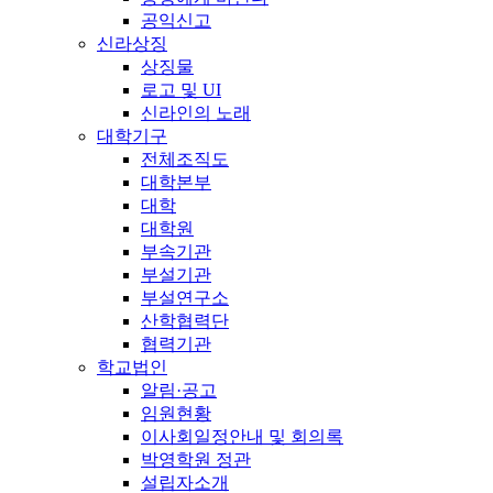
공익신고
신라상징
상징물
로고 및 UI
신라인의 노래
대학기구
전체조직도
대학본부
대학
대학원
부속기관
부설기관
부설연구소
산학협력단
협력기관
학교법인
알림·공고
임원현황
이사회일정안내 및 회의록
박영학원 정관
설립자소개