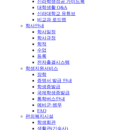
신라학생성공 가이드북
대학생활 Q&A
신라대학교 유튜브
비교과 로드맵
학사안내
학사일정
학사규정
학적
수업
등록
전자출결시스템
학생지원서비스
장학
증명서 발급 안내
학생증발급
국제학생증발급
통학버스안내
예비군·병무
FAQ
편의복지시설
학생회관
생활관(기숙사)