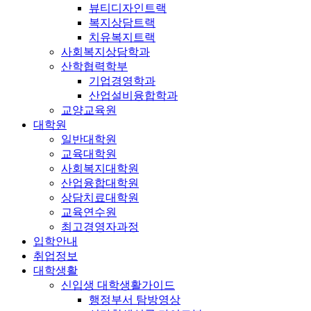
뷰티디자인트랙
복지상담트랙
치유복지트랙
사회복지상담학과
산학협력학부
기업경영학과
산업설비융합학과
교양교육원
대학원
일반대학원
교육대학원
사회복지대학원
산업융합대학원
상담치료대학원
교육연수원
최고경영자과정
입학안내
취업정보
대학생활
신입생 대학생활가이드
행정부서 탐방영상