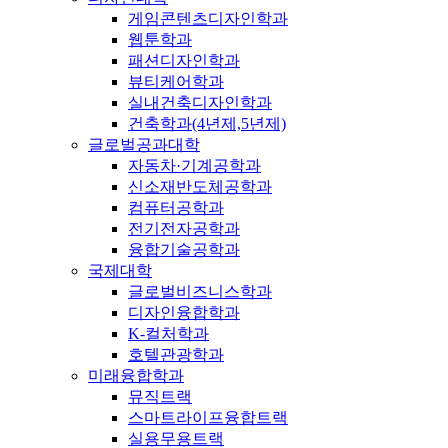
게임콘텐츠디자인학과
웹툰학과
패션디자인학과
뷰티케어학과
실내건축디자인학과
건축학과(4년제,5년제)
글로벌공과대학
자동차·기계공학과
신소재반도체공학과
컴퓨터공학과
전기전자공학과
융합기술공학과
국제대학
글로벌비즈니스학과
디자인융합학과
K-컬처학과
호텔관광학과
미래융합학과
뮤직트랙
스마트라이프융합트랙
실용무용트랙