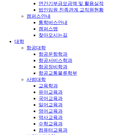
연간기부금모금액 및 활용실적
법인임원 친족관계 교직원현황
캠퍼스안내
통학버스안내
캠퍼스맵
찾아오시는길
대학
항공대학
항공운항학과
항공서비스학과
항공정비학과
항공교통물류학부
사범대학
교육학과
유아교육과
국어교육과
일어교육과
영어교육과
역사교육과
수학교육과
컴퓨터교육과