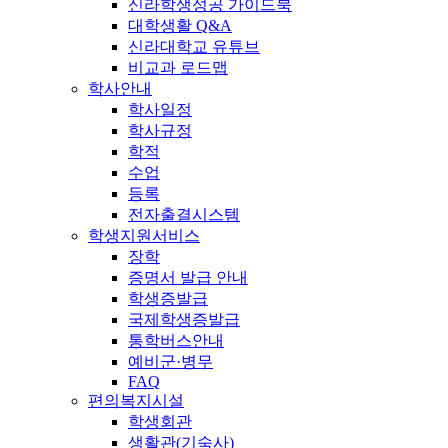
신라학생성공 가이드북
대학생활 Q&A
신라대학교 유튜브
비교과 로드맵
학사안내
학사일정
학사규정
학적
수업
등록
전자출결시스템
학생지원서비스
장학
증명서 발급 안내
학생증발급
국제학생증발급
통학버스안내
예비군·병무
FAQ
편의복지시설
학생회관
생활관(기숙사)