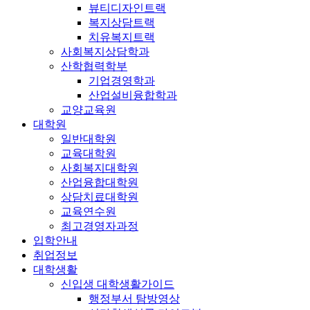
뷰티디자인트랙
복지상담트랙
치유복지트랙
사회복지상담학과
산학협력학부
기업경영학과
산업설비융합학과
교양교육원
대학원
일반대학원
교육대학원
사회복지대학원
산업융합대학원
상담치료대학원
교육연수원
최고경영자과정
입학안내
취업정보
대학생활
신입생 대학생활가이드
행정부서 탐방영상