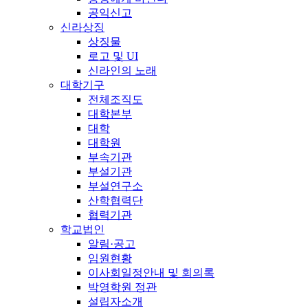
공익신고
신라상징
상징물
로고 및 UI
신라인의 노래
대학기구
전체조직도
대학본부
대학
대학원
부속기관
부설기관
부설연구소
산학협력단
협력기관
학교법인
알림·공고
임원현황
이사회일정안내 및 회의록
박영학원 정관
설립자소개