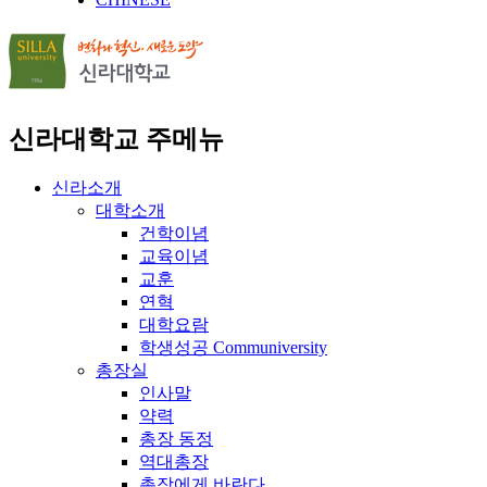
신라대학교 주메뉴
신라소개
대학소개
건학이념
교육이념
교훈
연혁
대학요람
학생성공 Communiversity
총장실
인사말
약력
총장 동정
역대총장
총장에게 바란다