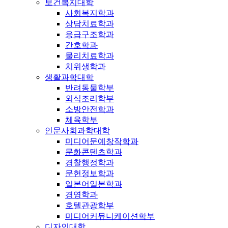
보건복지대학
사회복지학과
상담치료학과
응급구조학과
간호학과
물리치료학과
치위생학과
생활과학대학
반려동물학부
외식조리학부
소방안전학과
체육학부
인문사회과학대학
미디어문예창작학과
문화콘텐츠학과
경찰행정학과
문헌정보학과
일본어일본학과
경영학과
호텔관광학부
미디어커뮤니케이션학부
디자인대학